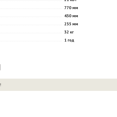
770 мм
430 мм
235 мм
32 кг
1 год
!