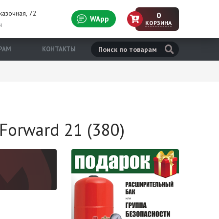
казочная, 72
0
WApp
КОРЗИНА
н
РАМ
КОНТАКТЫ
Forward 21 (380)