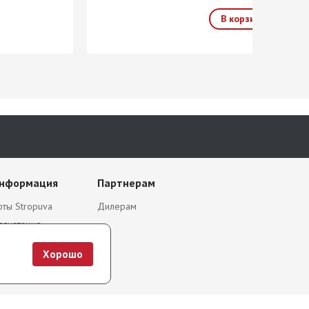
информация
Партнерам
ты Stropuva
Дилерам
плуатация
я
Хорошо
я