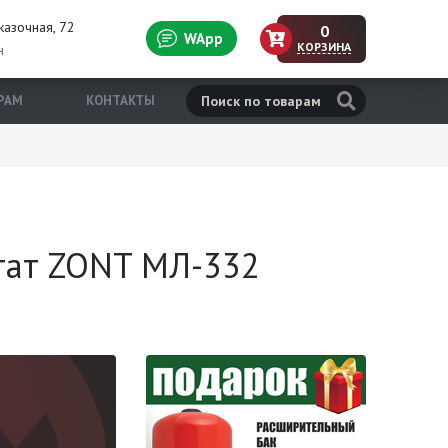
казочная, 72
0
WApp
КОРЗИНА
н
РАМ
КОНТАКТЫ
тат ZONT МЛ-332