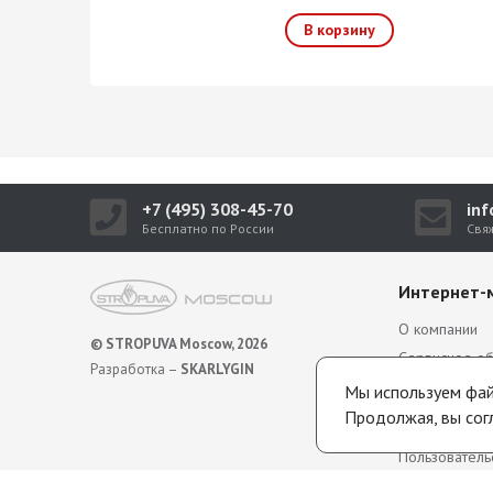
+7 (495) 308-45-70
in
Бесплатно по России
Свя
Интернет-
О компании
© STROPUVA Moscow, 2026
Сервисное о
Разработка –
SKARLYGIN
Гарантия
Мы используем файл
Политика обр
Продолжая, вы сог
персональны
Пользователь