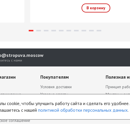
fo@stropuva.moscow
житесь с нами
магазин
Покупателям
Полезная 
Условия доставки
Принцип рабо
бслуживание
Условия оплаты
Монтаж и экс
Блог
Комплектаци
ы cookie, чтобы улучшить работу сайта и сделать его удобнее.
аботки
Акции
Документаци
лашаетесь с нашей
политикой обработки персональных данных
.
х данных
ское соглашение