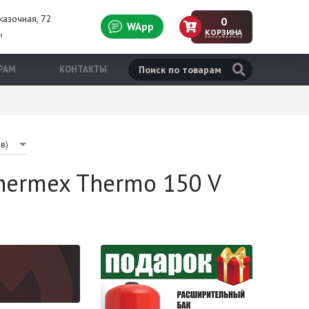
казочная, 72
0
WApp
КОРЗИНА
н
РАМ
КОНТАКТЫ
в)
hermex Thermo 150 V