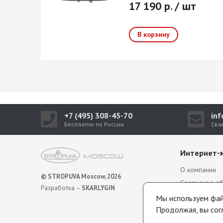
17 190 р. / шт
+7 (495) 308-45-70
in
Бесплатно по России
Свя
Интернет-
О компании
© STROPUVA Moscow, 2026
Сервисное о
Разработка –
SKARLYGIN
Гарантия
Мы используем файл
Политика обр
Продолжая, вы сог
персональны