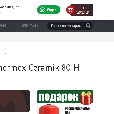
казочная, 72
0
WApp
КОРЗИНА
н
РАМ
КОНТАКТЫ
hermex Ceramik 80 H