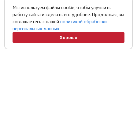
Мы используем файлы cookie, чтобы улучшить
работу сайта и сделать его удобнее. Продолжая, вы
соглашаетесь с нашей
политикой обработки
персональных данных
.
Хорошо
+7 (495) 308-45-70
info@stropuva.moscow
Бесплатно по России
Свяжитесь с нами
Интернет-магазин
Покупателям
Полезная информация
Партнерам
© STROPUVA Moscow, 2026